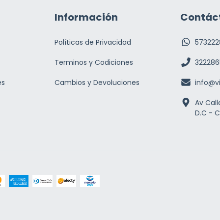
Información
Contác
Políticas de Privacidad
573222
Terminos y Codiciones
322286
es
Cambios y Devoluciones
info@v
Av Call
D.C - 