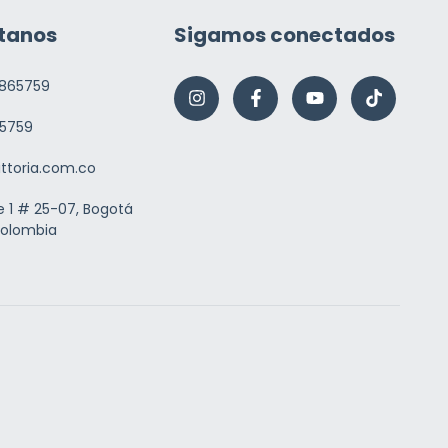
tanos
Sigamos conectados
865759
5759
ittoria.com.co
e 1 # 25-07, Bogotá
Colombia