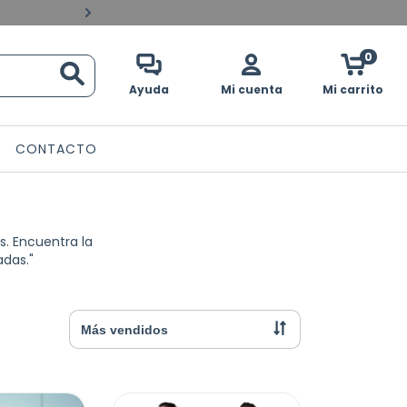
Pagos contraentrega en 
0
Ayuda
Mi cuenta
Mi carrito
CONTACTO
. Encuentra la
adas."