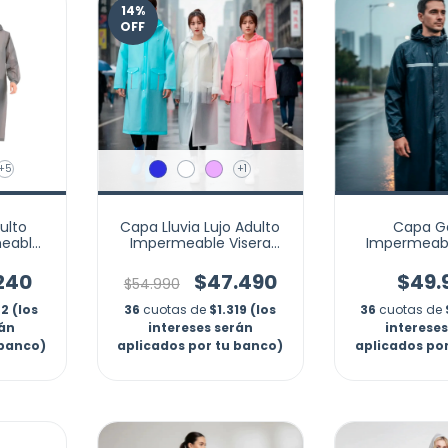
14
%
OFF
+5
+1
ulto
Capa Lluvia Lujo Adulto
Capa G
eable
Impermeable Visera
Impermeabl
apota
Moto Reflectivo Marca
Largo Lluvia 
ta
Nubotta
.240
$47.490
$49.
$54.990
2 (los
36
cuotas de
$1.319 (los
36
cuotas de
rán
intereses serán
interese
 banco)
aplicados por tu banco)
aplicados po