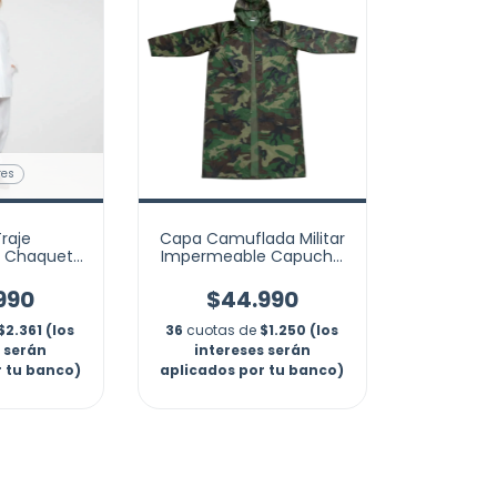
res
Traje
Capa Camuflada Militar
 Chaqueta
Impermeable Capucha
+ Zapaton
Lluvia Senderismo
la
990
$44.990
$2.361 (los
36
cuotas de
$1.250 (los
s serán
intereses serán
r tu banco)
aplicados por tu banco)