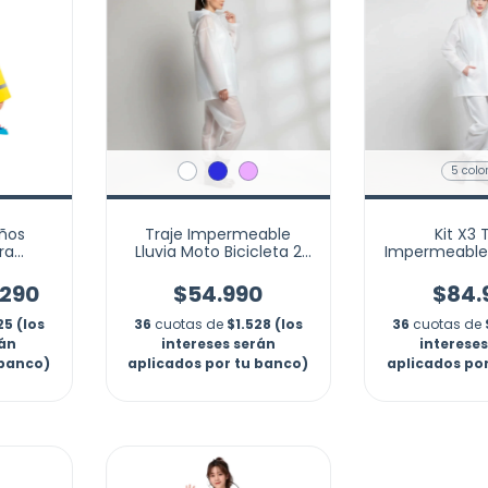
5 colo
iños
Traje Impermeable
Kit X3 
ra
Lluvia Moto Bicicleta 2
Impermeable
pansor
Piezas Resistente
+ Pantalón 
ubotta
Sue
.290
$54.990
$84.
25 (los
36
cuotas de
$1.528 (los
36
cuotas de
rán
intereses serán
interese
 banco)
aplicados por tu banco)
aplicados po