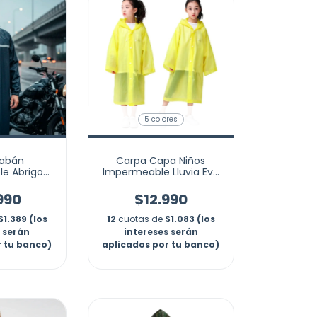
5 colores
abán
Carpa Capa Niños
e Abrigo
Impermeable Lluvia Eva
Resistente
Capota Cordones
990
$12.990
$1.389 (los
12
cuotas de
$1.083 (los
s serán
intereses serán
r tu banco)
aplicados por tu banco)