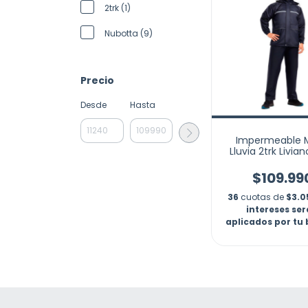
2trk (1)
Nubotta (9)
Precio
Desde
Hasta
Impermeable 
Lluvia 2trk Livia
Sudadera
$109.99
36
cuotas de
$3.0
intereses se
aplicados por tu