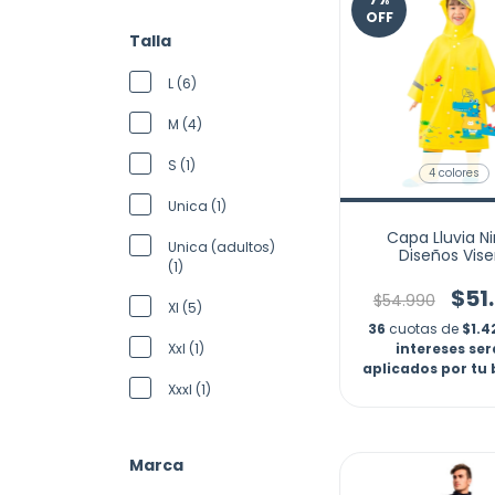
OFF
Talla
L (6)
M (4)
S (1)
4 colores
Unica (1)
Capa Lluvia N
Unica (adultos)
Diseños Vise
(1)
Impermeable Ex
Morral Marca N
$51
$54.990
Xl (5)
36
cuotas de
$1.4
Xxl (1)
intereses se
aplicados por tu
Xxxl (1)
Marca