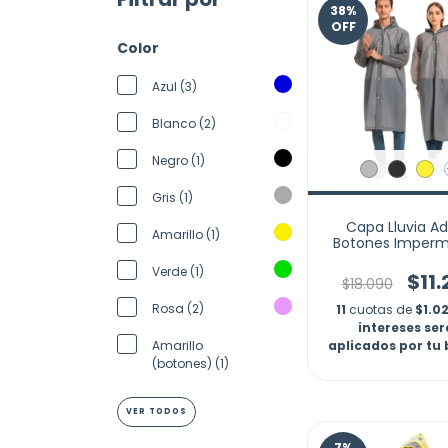
38
%
OFF
Color
Azul (3)
Blanco (2)
Negro (1)
Gris (1)
Capa Lluvia Ad
Amarillo (1)
Botones Imperm
Eva Chaqueta C
Verde (1)
Marca Nubot
$11
$18.090
Rosa (2)
11
cuotas de
$1.02
intereses se
aplicados por tu
Amarillo
(botones) (1)
VER TODOS
7
%