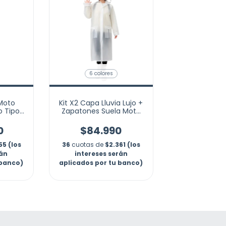
6 colores
Moto
Kit X2 Capa Lluvia Lujo +
no Tipo
Zapatones Suela Moto
Reflectivo Marca
Nubotta
0
$84.990
55 (los
36
cuotas de
$2.361 (los
rán
intereses serán
 banco)
aplicados por tu banco)