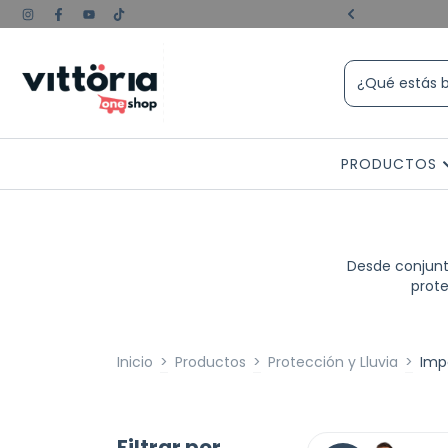
e experiencia💪🏼😎
PRODUCTOS
Desde conjunt
prote
Inicio
>
Productos
>
Protección y Lluvia
>
Imp
Filtrar por