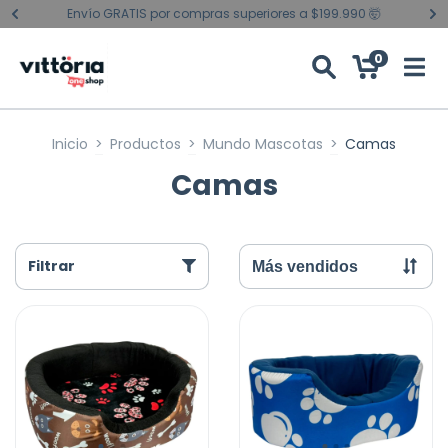
Envío GRATIS por compras superiores a $199.990 🤯
0
Inicio
>
Productos
>
Mundo Mascotas
>
Camas
Camas
Filtrar