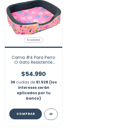
4 colores
Cama #4 Para Perro
O Gato Resistente
60x70x16cm Mascotas
$54.990
36
cuotas de
$1.528 (los
intereses serán
aplicados por tu
banco)
COMPRAR