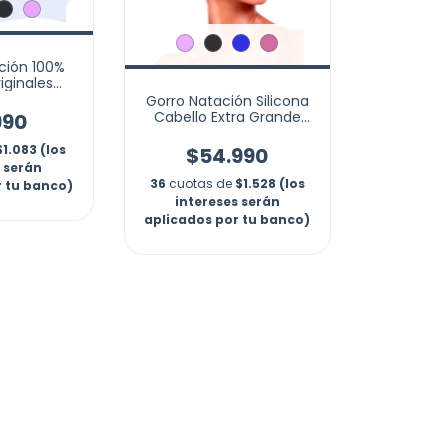
ción 100%
iginales
iscina
Gorro Natación Silicona
Cabello Extra Grande
990
Largo Piscina Marca
Shurkby
$1.083 (los
$54.990
s serán
36
cuotas de
$1.528 (los
r tu banco)
intereses serán
aplicados por tu banco)