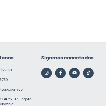
tanos
Sigamos conectados
865759
5759
ittoria.com.co
e 1 # 25-07, Bogotá
Colombia