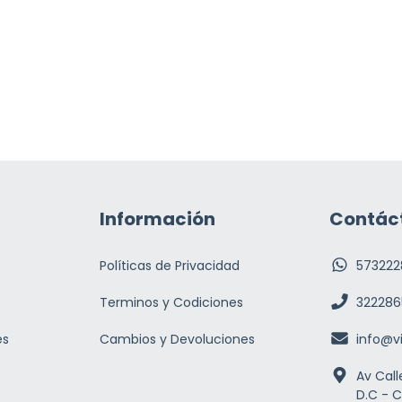
Información
Contác
Políticas de Privacidad
573222
Terminos y Codiciones
322286
es
Cambios y Devoluciones
info@v
Av Call
D.C - 