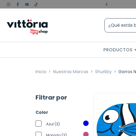
e experiencia💪🏼😎
PRODUCTOS
Inicio
>
Nuestras Marcas
>
Shurkby
>
Gorros 
Filtrar por
Color
Azul (3)
Morado (3)