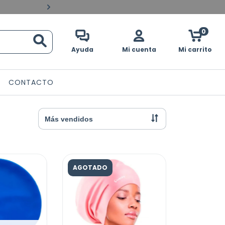
Pagos contraentrega en 
0
Ayuda
Mi cuenta
Mi carrito
CONTACTO
AGOTADO