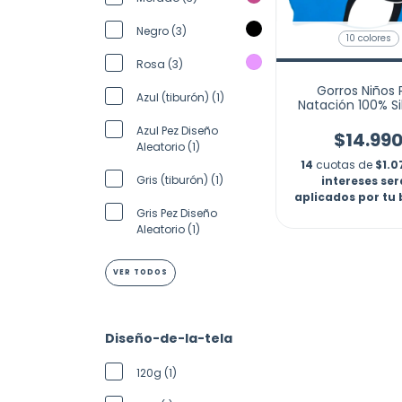
Negro (3)
10 colores
Rosa (3)
Gorros Niños 
Azul (tiburón) (1)
Natación 100% Si
Originales Pis
Azul Pez Diseño
$14.99
Aleatorio (1)
14
cuotas de
$1.0
Gris (tiburón) (1)
intereses se
aplicados por tu
Gris Pez Diseño
Aleatorio (1)
VER TODOS
Diseño-de-la-tela
120g (1)