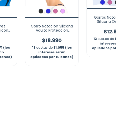
Gorros Nata
Silicona Or
Nuevo P
Pez
Gorro Natación Silicona
licona
Adulto Protección
$12.
cina
Orejas Piscina Marca
Shurkby
12
cuotas de
0
$18.990
interese
71 (los
18
cuotas de
$1.055 (los
aplicados po
rán
intereses serán
 banco)
aplicados por tu banco)