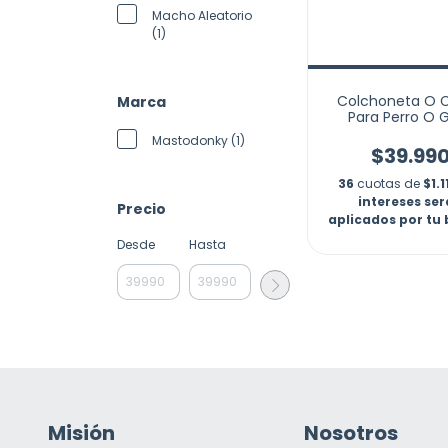
Macho Aleatorio
(1)
Colchoneta O
Marca
Para Perro O 
60x50x7cm Resi
Mastodonky (1)
$39.99
36
cuotas de
$1.1
intereses se
Precio
aplicados por tu
Desde
Hasta
Misión
Nosotros