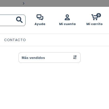
Pagos contraentrega en 
0
Ayuda
Mi cuenta
Mi carrito
CONTACTO